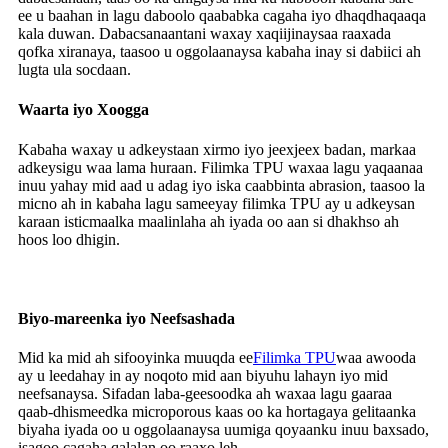
ee u baahan in lagu daboolo qaababka cagaha iyo dhaqdhaqaaqa
kala duwan. Dabacsanaantani waxay xaqiijinaysaa raaxada
qofka xiranaya, taasoo u oggolaanaysa kabaha inay si dabiici ah
lugta ula socdaan.
Waarta iyo Xoogga
Kabaha waxay u adkeystaan ​​xirmo iyo jeexjeex badan, markaa
adkeysigu waa lama huraan. Filimka TPU waxaa lagu yaqaanaa
inuu yahay mid aad u adag iyo iska caabbinta abrasion, taasoo la
micno ah in kabaha lagu sameeyay filimka TPU ay u adkeysan
karaan isticmaalka maalinlaha ah iyada oo aan si dhakhso ah
hoos loo dhigin.
Biyo-mareenka iyo Neefsashada
Mid ka mid ah sifooyinka muuqda ee
Filimka TPU
waa awooda
ay u leedahay in ay noqoto mid aan biyuhu lahayn iyo mid
neefsanaysa. Sifadan laba-geesoodka ah waxaa lagu gaaraa
qaab-dhismeedka microporous kaas oo ka hortagaya gelitaanka
biyaha iyada oo u oggolaanaysa uumiga qoyaanku inuu baxsado,
isagoo cagaha qalalan oo raaxo leh.