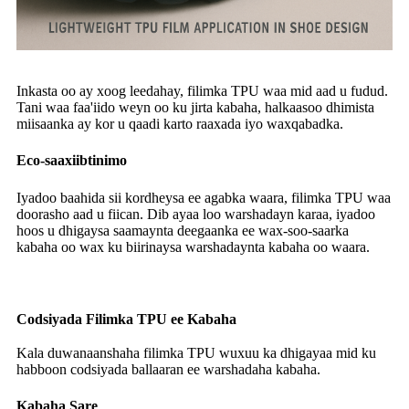
Inkasta oo ay xoog leedahay, filimka TPU waa mid aad u fudud.
Tani waa faa'iido weyn oo ku jirta kabaha, halkaasoo dhimista
miisaanka ay kor u qaadi karto raaxada iyo waxqabadka.
Eco-saaxiibtinimo
Iyadoo baahida sii kordheysa ee agabka waara, filimka TPU waa
doorasho aad u fiican. Dib ayaa loo warshadayn karaa, iyadoo
hoos u dhigaysa saamaynta deegaanka ee wax-soo-saarka
kabaha oo wax ku biirinaysa warshadaynta kabaha oo waara.
Codsiyada Filimka TPU ee Kabaha
Kala duwanaanshaha filimka TPU wuxuu ka dhigayaa mid ku
habboon codsiyada ballaaran ee warshadaha kabaha.
Kabaha Sare