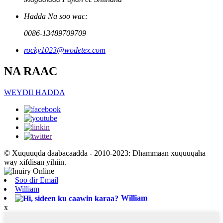
Hadda Na soo wac:
0086-13489709709
rocky1023@wodetex.com
NA RAAC
WEYDII HADDA
© Xuquuqda daabacaadda - 2010-2023: Dhammaan xuquuqaha
way xifdisan yihiin.
Soo dir Email
William
William
x