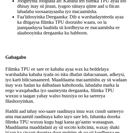
Joogteynta Joogtada ah: Kabaha leh filimka TPU ayaa loo
dhisay inay sii jiraan, iyagoo siinaya qiime aad u fiican
labadaba soosaarayaasha iyo macaamiisha.
Faa'iidooyinka Deegaanka: Dib u warshadaynteeda ayaa
ka dhigaysa filimka TPU doorasho waara, oo la
jaanqaadaysa baahida sii kordheysa ee macaamiisha ee
alaabooyinka deegaanka ku habboon.
Gabagabo
Filimka TPU ee sare ee kabaha ayaa wax ka beddelaya
warshadaha kabaha iyada oo isku dhafan dabacsanaan, adkeysi,
iyo karti bilicsanaaneed. Maaddaama macaamiishu ay sii wadaan
inay wax badan ka dalbadaan kabohooda, labadaba marka la
eego waxqabadka iyo saameynta deegaanka, filimka TPU
wuxuu u taagan yahay walxo buuxiya oo ka sarreeya
filashooyinkan.
Haddii aad tahay soo-saare raadinaya inuu wax cusub sameeyo
ama macaamiil raadinaya kabo tayo sare leh, fahamka doorka
filimka TPU wuxuu kugu hagi karaa go'aamo wanaagsan.
Maaddaama maaddadani ay sii socoto kobcinta, waxay shaki
la'aan ka ciyaari doontaa door muhiim ah oo sii kordheysa ee