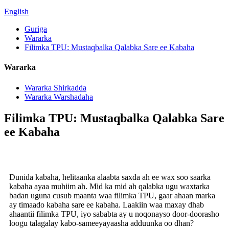
English
Guriga
Wararka
Filimka TPU: Mustaqbalka Qalabka Sare ee Kabaha
Wararka
Wararka Shirkadda
Wararka Warshadaha
Filimka TPU: Mustaqbalka Qalabka Sare
ee Kabaha
Dunida kabaha, helitaanka alaabta saxda ah ee wax soo saarka
kabaha ayaa muhiim ah. Mid ka mid ah qalabka ugu waxtarka
badan uguna cusub maanta waa filimka TPU, gaar ahaan marka
ay timaado kabaha sare ee kabaha. Laakiin waa maxay dhab
ahaantii filimka TPU, iyo sababta ay u noqonayso door-doorasho
loogu talagalay kabo-sameeyayaasha adduunka oo dhan?