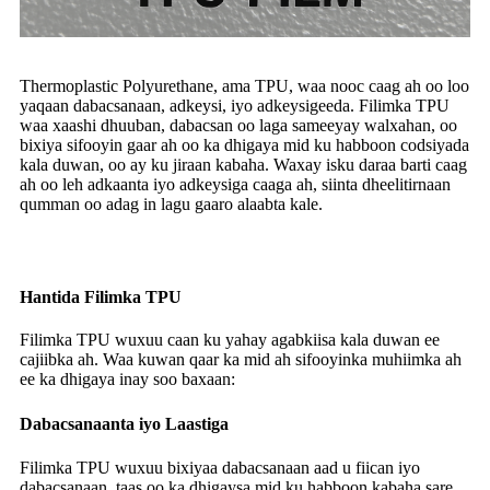
Thermoplastic Polyurethane, ama TPU, waa nooc caag ah oo loo
yaqaan dabacsanaan, adkeysi, iyo adkeysigeeda. Filimka TPU
waa xaashi dhuuban, dabacsan oo laga sameeyay walxahan, oo
bixiya sifooyin gaar ah oo ka dhigaya mid ku habboon codsiyada
kala duwan, oo ay ku jiraan kabaha. Waxay isku daraa barti caag
ah oo leh adkaanta iyo adkeysiga caaga ah, siinta dheelitirnaan
qumman oo adag in lagu gaaro alaabta kale.
Hantida Filimka TPU
Filimka TPU wuxuu caan ku yahay agabkiisa kala duwan ee
cajiibka ah. Waa kuwan qaar ka mid ah sifooyinka muhiimka ah
ee ka dhigaya inay soo baxaan:
Dabacsanaanta iyo Laastiga
Filimka TPU wuxuu bixiyaa dabacsanaan aad u fiican iyo
dabacsanaan, taas oo ka dhigaysa mid ku habboon kabaha sare