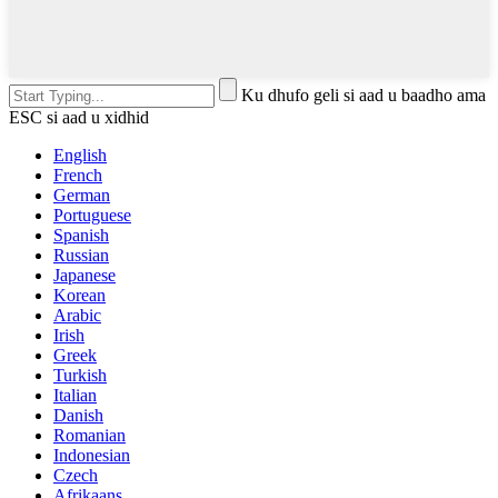
Ku dhufo geli si aad u baadho ama
ESC si aad u xidhid
English
French
German
Portuguese
Spanish
Russian
Japanese
Korean
Arabic
Irish
Greek
Turkish
Italian
Danish
Romanian
Indonesian
Czech
Afrikaans