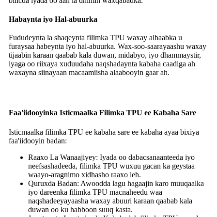
bilicda iyada oo aan la dhimin waxqabadka.
Habaynta iyo Hal-abuurka
Fududeynta la shaqeynta filimka TPU waxay albaabka u
furaysaa habeynta iyo hal-abuurka. Wax-soo-saarayaashu waxay
tijaabin karaan qaabab kala duwan, midabyo, iyo dhammaystir,
iyaga oo riixaya xuduudaha naqshadaynta kabaha caadiga ah
waxayna siinayaan macaamiisha alaabooyin gaar ah.
Faa'iidooyinka Isticmaalka Filimka TPU ee Kabaha Sare
Isticmaalka filimka TPU ee kabaha sare ee kabaha ayaa bixiya
faa'iidooyin badan:
Raaxo La Wanaajiyey: Iyada oo dabacsanaanteeda iyo
neefsashadeeda, filimka TPU wuxuu gacan ka geystaa
waayo-aragnimo xidhasho raaxo leh.
Quruxda Badan: Awoodda lagu hagaajin karo muuqaalka
iyo dareenka filimka TPU macnaheedu waa
naqshadeeyayaasha waxay abuuri karaan qaabab kala
duwan oo ku habboon suuq kasta.