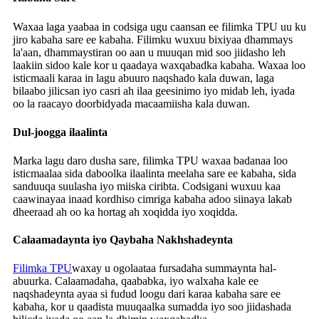
Waxaa laga yaabaa in codsiga ugu caansan ee filimka TPU uu ku
jiro kabaha sare ee kabaha. Filimku wuxuu bixiyaa dhammays
la'aan, dhammaystiran oo aan u muuqan mid soo jiidasho leh
laakiin sidoo kale kor u qaadaya waxqabadka kabaha. Waxaa loo
isticmaali karaa in lagu abuuro naqshado kala duwan, laga
bilaabo jilicsan iyo casri ah ilaa geesinimo iyo midab leh, iyada
oo la raacayo doorbidyada macaamiisha kala duwan.
Dul-joogga ilaalinta
Marka lagu daro dusha sare, filimka TPU waxaa badanaa loo
isticmaalaa sida daboolka ilaalinta meelaha sare ee kabaha, sida
sanduuqa suulasha iyo miiska ciribta. Codsigani wuxuu kaa
caawinayaa inaad kordhiso cimriga kabaha adoo siinaya lakab
dheeraad ah oo ka hortag ah xoqidda iyo xoqidda.
Calaamadaynta iyo Qaybaha Nakhshadeynta
Filimka TPU
waxay u ogolaataa fursadaha summaynta hal-
abuurka. Calaamadaha, qaababka, iyo walxaha kale ee
naqshadeynta ayaa si fudud loogu dari karaa kabaha sare ee
kabaha, kor u qaadista muuqaalka sumadda iyo soo jiidashada