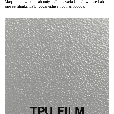
Maqaalkani wuxuu sahamiyaa dhinacyada kala duwan ee kabaha
sare ee filimka TPU, codsiyadiisa, iyo hantidooda.