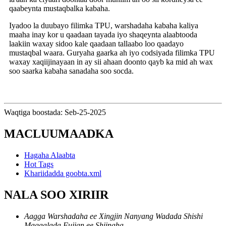
qaabeynta mustaqbalka kabaha.
Iyadoo la duubayo filimka TPU, warshadaha kabaha kaliya
maaha inay kor u qaadaan tayada iyo shaqeynta alaabtooda
laakiin waxay sidoo kale qaadaan tallaabo loo qaadayo
mustaqbal waara. Guryaha gaarka ah iyo codsiyada filimka TPU
waxay xaqiijinayaan in ay sii ahaan doonto qayb ka mid ah wax
soo saarka kabaha sanadaha soo socda.
Waqtiga boostada: Seb-25-2025
MACLUUMAADKA
Hagaha Alaabta
Hot Tags
Khariidadda goobta.xml
NALA SOO XIRIIR
Aagga Warshadaha ee Xingjin Nanyang Wadada Shishi
Magaalada Fujian ee Shiinaha